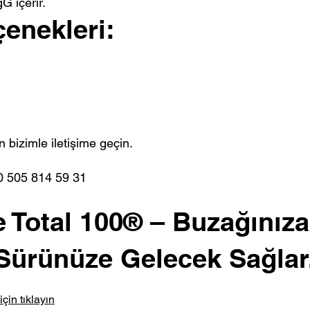
 içerir.
nekleri:
in bizimle iletişime geçin.
 0 505 814 59 31
 Total 100® – Buzağınıza
Sürünüze Gelecek Sağlar
çin tıklayın