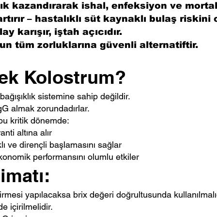
k kazandırarak ishal, enfeksiyon ve mortalit
artırır – hastalıklı süt kaynaklı bulaş riskini 
y karışır, iştah açıcıdır.
 tüm zorluklarına güvenli alternatiftir.
k Kolostrum?
ağışıklık sistemine sahip değildir.
IgG almak zorundadırlar.
bu kritik dönemde:
nti altına alır
ı ve dirençli başlamasını sağlar
konomik performansını olumlu etkiler
imatı:
rmesi yapılacaksa brix değeri doğrultusunda kullanılmalıd
 içirilmelidir.