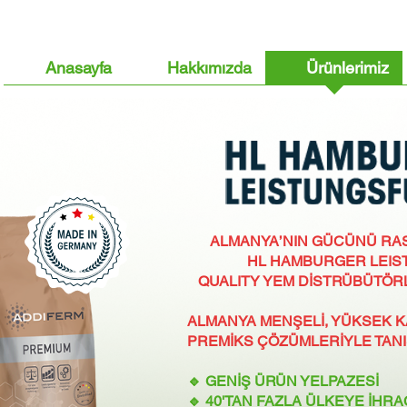
Anasayfa
Hakkımızda
Ürünlerimiz
ALMANYA’NIN GÜCÜNÜ RAS
HL HAMBURGER LEI
QUALITY YEM DİSTRÜBÜTÖR
ALMANYA MENŞELİ, YÜKSEK KA
PREMİKS ÇÖZÜMLERİYLE TANI
🔹 GENİŞ ÜRÜN YELPAZESİ
🔹 40'TAN FAZLA ÜLKEYE İHR