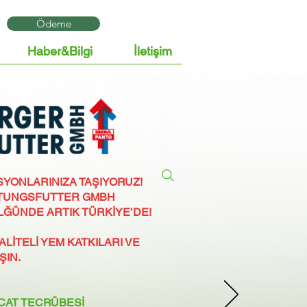
Ödeme
Haber&Bilgi
İletişim
YONLARINIZA TAŞIYORUZ!
STUNGSFUTTER GMBH
LĞÜNDE ARTIK TÜRKİYE’DE!
LİTELİ YEM KATKILARI VE
ŞIN.
ACAT TECRÜBESİ