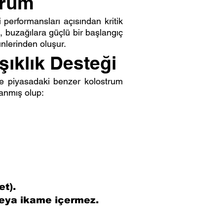
trum
 performansları açısından kritik
, buzağılara güçlü bir başlangıç
nlerinden oluşur.
ıklık Desteği
le piyasadaki benzer kolostrum
lanmış olup:
t).
veya ikame içermez.