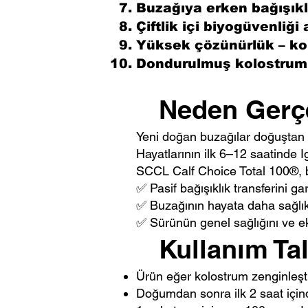
Buzağıya erken bağışıklı
Çiftlik içi biyogüvenliği 
Yüksek çözünürlük – kola
Dondurulmuş kolostrumun
Neden Gerçe
Yeni doğan buzağılar doğuştan b
Hayatlarının ilk 6–12 saatinde 
SCCL Calf Choice Total 100®, 
✅ Pasif bağışıklık transferini gara
✅ Buzağının hayata daha sağlıkl
✅ Sürünün genel sağlığını ve e
Kullanım Tal
Ürün eğer kolostrum zenginleşti
Doğumdan sonra ilk 2 saat içinde