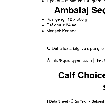
1 paket = minimum 100 gram IgG
Ambalaj Seçe
Koli içeriği: 12 x 500 g
Raf ömrü: 24 ay
Menşei: Kanada
📞 Daha fazla bilgi ve sipariş iç
📩
info@qualityyem.com
| Tel:
Calf Choice
🧪 Data Sheet / Ürün Teknik Belgesi i