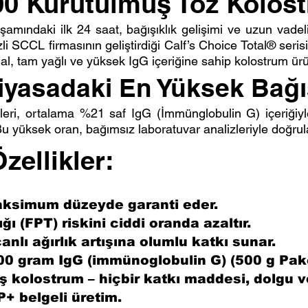
0 Kurutulmuş Toz Kolos
amındaki ilk 24 saat, bağışıklık gelişimi ve uzun vadeli
 SCCL firmasının geliştirdiği Calf’s Choice Total® serisi
l, tam yağlı ve yüksek IgG içeriğine sahip kolostrum ürü
iyasadaki En Yüksek Bağış
nleri, ortalama %21 saf IgG (İmmünglobulin G) içeriğiy
Bu yüksek oran, bağımsız laboratuvar analizleriyle doğru
ellikler:
maksimum düzeyde garanti eder.
ğı (FPT) riskini ciddi oranda azaltır.
anlı ağırlık artışına olumlu katkı sunar.
0 gram IgG (immünoglobulin G) (500 g Pake
 kolostrum – hiçbir katkı maddesi, dolgu 
+ belgeli üretim.