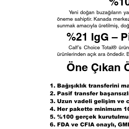
%10
Yeni doğan buzağıların yaş
öneme sahiptir. Kanada merkezli
sunmak amacıyla üretilmiş, doğa
%21 IgG – P
Calf’s Choice Total® ürü
ürünlerinden açık ara öndedir. 
Öne Çıkan Öz
Bağışıklık transferini 
Pasif transfer başarısızlı
Uzun vadeli gelişim ve c
Her pakette minimum 10
%100 gerçek kurutulmuş
FDA ve CFIA onaylı, GMP