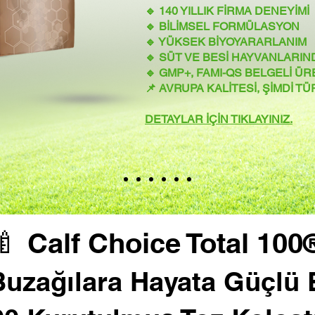
🔹 140 YILLIK FİRMA DENEYİMİ
🔹 BİLİMSEL FORMÜLASYON
🔹 YÜKSEK BİYOYARARLANIM
🔹 SÜT VE BESİ HAYVANLAR
🔹 GMP+, FAMI-QS BELGELİ ÜR
📌 AVRUPA KALİTESİ, ŞİMDİ T
DETAYLAR İÇİN TIKLAYINIZ.
🍼 Calf Choice Total 100
uzağılara Hayata Güçlü 